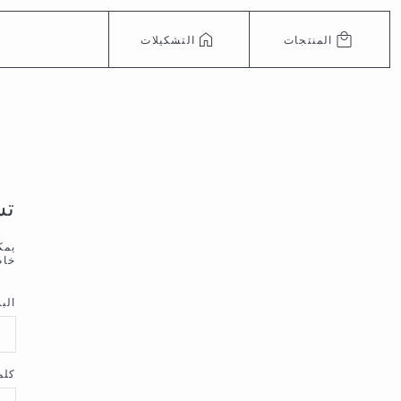
المنتجات
التشكيلات
تس
يمك
خا
الب
كلم