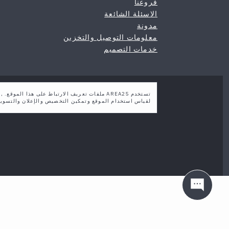
فروعنا
الاسئلة الشائعة
مدونة
معلومات التوصيل والتخزين
خدمات التصميم
تستخدم AREA25 ملفات تعريف الارتباط على هذا ا
لقياس استخدام الموقع وتمكين التخصيص والإعلان والتسوي