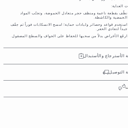
 العناية:
نظّف بقطعة ناعمة ومنظف حجر متعادل الحموضة، وتجنّب المواد
الحمضية والكاشطة.
استخدم قواعد وحصائر ولبادات حماية؛ امسح الانسكابات فوراً ثم جفّف
جيداً لتفادي الحفر.
ارفَع الأغراض بدلاً من سحبها للحفاظ على الحواف والسطح المصقول.
الأسترجاع والأستبدال
 التوصيل
ت