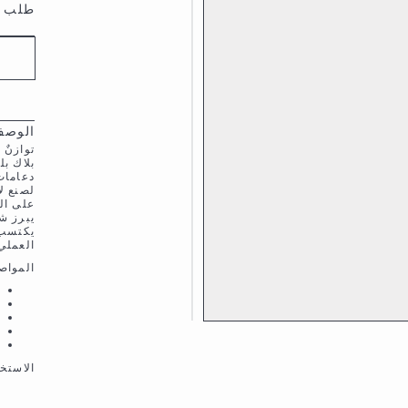
طلب 
الوص
توازنٌ 
بلاك ب
دعامات
لصنع ل
على ال
يكتسب 
العملي 
المواص
الاستخد