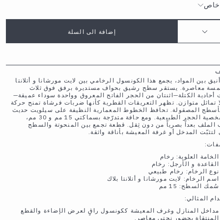
خاص
إضافة الى السلة
ف
أنيق بين المواد، يجمع هذا الكونسول الرخامي بين لايت مورشانا و أتلانتا
لمسة معاصرة. يستقر سطح رشيق بحواف مستديرة برفق فوق ثلاث
 أحادية الكتلة—اثنتان من الحجر الفاتح المعروق وواحدة سوداء عميقة—
ا تماثل متوازن. تظهر التعريقات القطرية كأنها ضربات فرشاة تمنح حركة
أسطح المصقولة. تحافظ الخطوط المعمارية النظيفة على سيلويت حديث
يبرز شخصية الحجر الطبيعية. ومع حافة متدرّجة بسماكتي 15 مم و 30 مم،
الملف بعداً بصرياً من دون ثِقل. قطعة تجمع بين المنحوتة والسطح
لتثبّت المدخل أو غرفة المعيشة بأناقة واثقة.
فات:
الخامة العلوية: رخام
القاعدة و الأرجل: رخام
نوع الرخام: رخام طبيعي
اسم الرخام: لايت مورشانا و أتلانتا بلاك
سُمك السطح: 15 مم
ام المثالي:
مداخل المنازل وغرف المعيشة ككونسول راقٍ لعرض الإضاءة والقطع
المنتقاة بحضور نحتي معاصر.