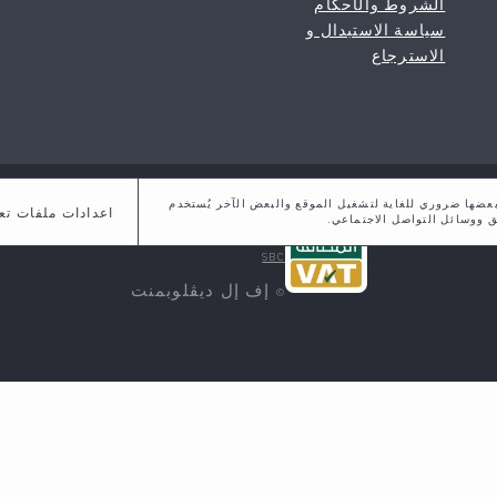
الشروط والأحكام
سياسة الاستبدال و
الاسترجاع
CR #7010526858
لموقع. ,بعضها ضروري للغاية لتشغيل الموقع والبعض الآخر يُستخدم
اعدادات ملفات تع
ق ووسائل التواصل الاجتماعي.
VAT #310173387500003
SBC
إف إل ديڤلوبمنت
©