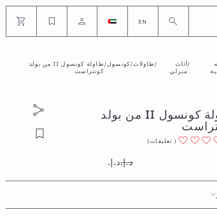
EN
/
أثاث
/
طاولات
/
كونسول
/
طاولة كونسول II من بولد
ية
منزلي
كونتراست
طاولة كونسول II من بولد
تراست
(
تعليقات
)
د.إ.‏
د.إ.‏