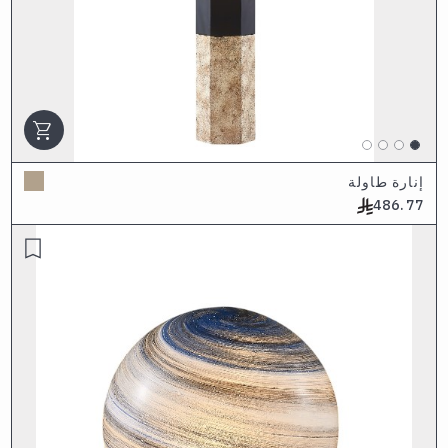
shopping_cart
إنارة طاولة
486.77