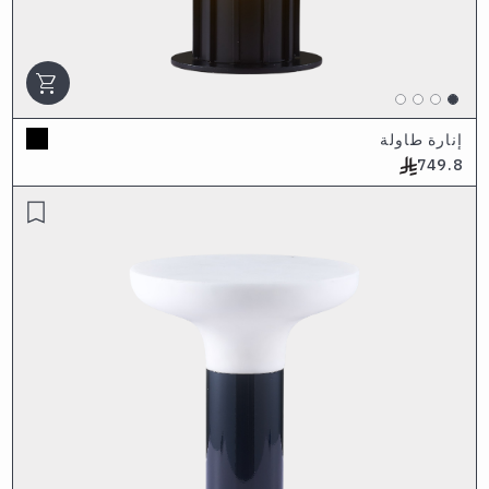
shopping_cart
إنارة طاولة
749.8