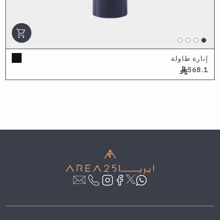
shopping_cart
إنارة طاولة
568.1