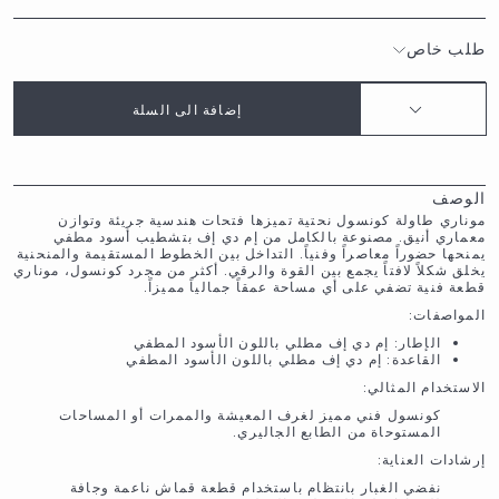
طلب خاص
إضافة الى السلة
الوصف
موناري طاولة كونسول نحتية تميزها فتحات هندسية جريئة وتوازن
معماري أنيق. مصنوعة بالكامل من إم دي إف بتشطيب أسود مطفي
يمنحها حضوراً معاصراً وفنياً. التداخل بين الخطوط المستقيمة والمنحنية
يخلق شكلاً لافتاً يجمع بين القوة والرقي. أكثر من مجرد كونسول، موناري
قطعة فنية تضفي على أي مساحة عمقاً جمالياً مميزاً.
المواصفات:
الإطار: إم دي إف مطلي باللون الأسود المطفي
القاعدة: إم دي إف مطلي باللون الأسود المطفي
الاستخدام المثالي:
كونسول فني مميز لغرف المعيشة والممرات أو المساحات
المستوحاة من الطابع الجاليري.
إرشادات العناية:
نفضي الغبار بانتظام باستخدام قطعة قماش ناعمة وجافة