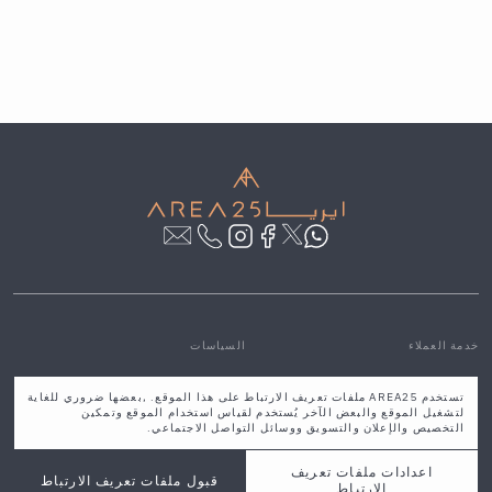
خدمة العملاء
السياسات
مركز المساعدة والتواصل
سياسة الخصوصية والشروط
تستخدم AREA25 ملفات تعريف الارتباط على هذا الموقع. ,بعضها ضروري للغاية
من نحن
الشروط والأحكام
لتشغيل الموقع والبعض الآخر يُستخدم لقياس استخدام الموقع وتمكين
فروعنا
سياسة الاستبدال و الاسترجاع
التخصيص والإعلان والتسويق ووسائل التواصل الاجتماعي.
الاسئلة الشائعة
مدونة
معلومات التوصيل والتخزين
اعدادات ملفات تعريف
قبول ملفات تعريف الارتباط
خدمات التصميم
الارتباط