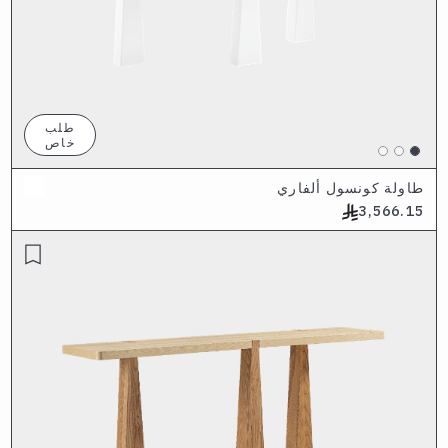
طلب
خاص
طاولة كونسول ألفاري
3,566.15