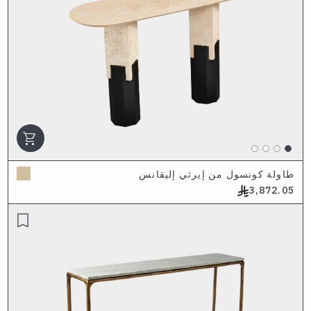
shopping_cart
طاولة كونسول من إيرثي إليقانس
3,872.05