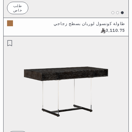
طلب
خاص
طاولة كونسول لوريان بسطح زجاجي
3,110.75