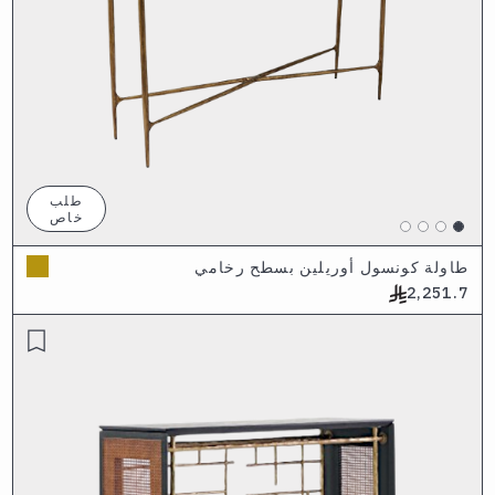
طلب
خاص
طاولة كونسول أوريلين بسطح رخامي
2,251.7