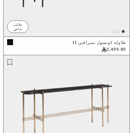
طلب
خاص
طاولة كونسول سيرافين II
2,459.85