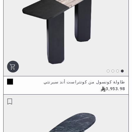
shopping_cart
طاولة كونسول من كونتراست أند سيرنتي
3,953.98