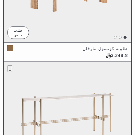
طلب
خاص
طاولة كونسول مارفان
3,348.8