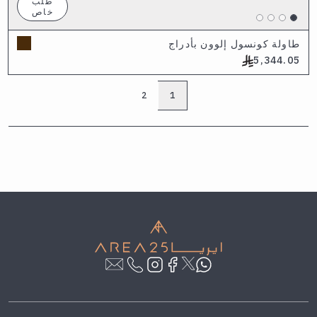
طلب
خاص
طاولة كونسول إلوون بأدراج
5,344.05
2
1