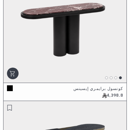
shopping_cart
كونسول برايمري إيسينس
4,398.8