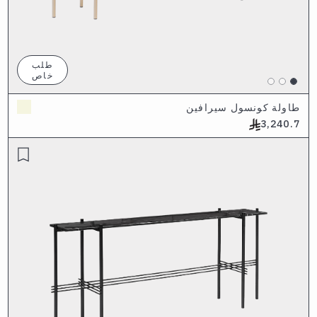
طلب
خاص
طاولة كونسول سيرافين
3,240.7