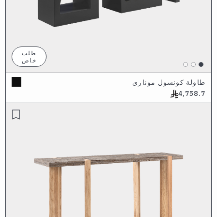
طلب
خاص
طاولة كونسول موناري
4,758.7