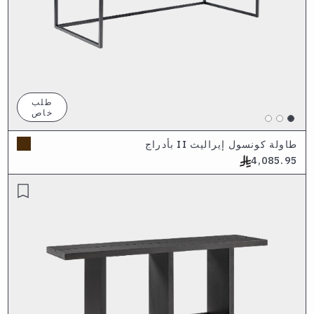
طلب
خاص
طاولة كونسول إيراليث II بأدراج
4,085.95