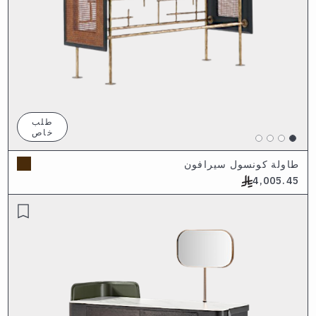
طلب
خاص
طاولة كونسول سيرافون
4,005.45