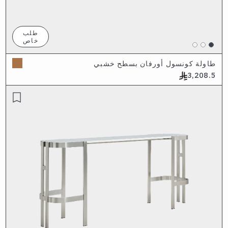
طلب
خاص
طاولة كونسول أورفان بسطح خشبي
3,208.5