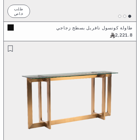
طلب
خاص
طاولة كونسول نافريل بسطح زجاجي
2,221.8