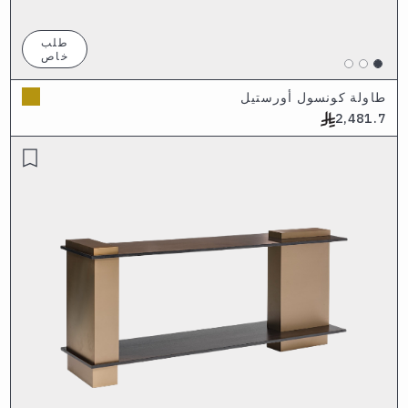
طلب
خاص
طاولة كونسول أورستيل
2,481.7