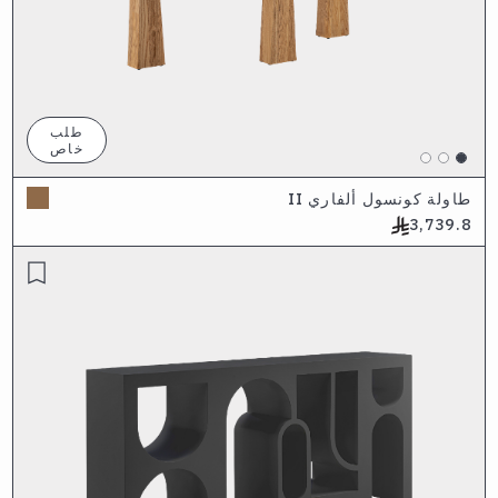
طلب
خاص
طاولة كونسول ألفاري II
3,739.8