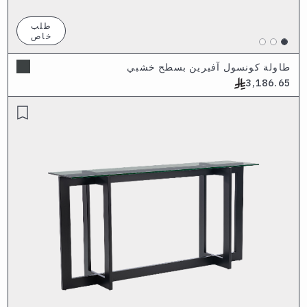
طلب
خاص
طاولة كونسول آفيرين بسطح خشبي
3,186.65