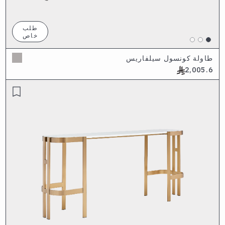
طلب
خاص
طاولة كونسول سيلفاريس
2,005.6