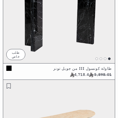
طلب
خاص
طاولة كونسول III من جويل تونز
4,718.4
5,898.01