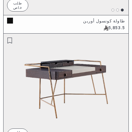
طلب
خاص
طاولة كونسول أورين
5,853.5