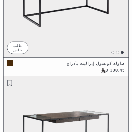
طلب
خاص
طاولة كونسول إيراليث بأدراج
3,338.45