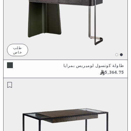
طلب
خاص
طاولة كونسول لوميريس بمرايا
5,364.75