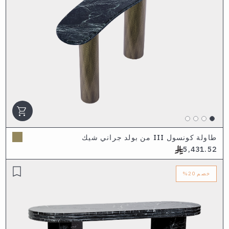
shopping_cart
طاولة كونسول III من بولد جراني شيك
5,431.52
خصم
20%