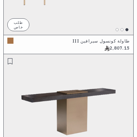
طلب
خاص
طاولة كونسول سيرافين III
2,807.15